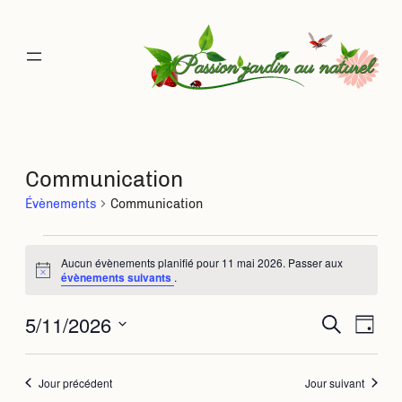
Communication
Évènements
Communication
Évènements
Aucun évènements planifié pour 11 mai 2026. Passer aux
Notice
évènements suivants
.
for
5/11/2026
Rec
Na
Recherche
Jour
11
Sélectionnez
de
une
et
mai
date.
Jour précédent
Jour suivant