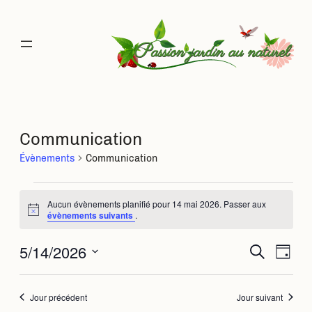
Communication
Évènements
Communication
Évènements
Aucun évènements planifié pour 14 mai 2026. Passer aux
Notice
évènements suivants
.
for
5/14/2026
Rec
Na
Recherche
Jour
14
Sélectionnez
de
une
et
mai
date.
Jour précédent
Jour suivant