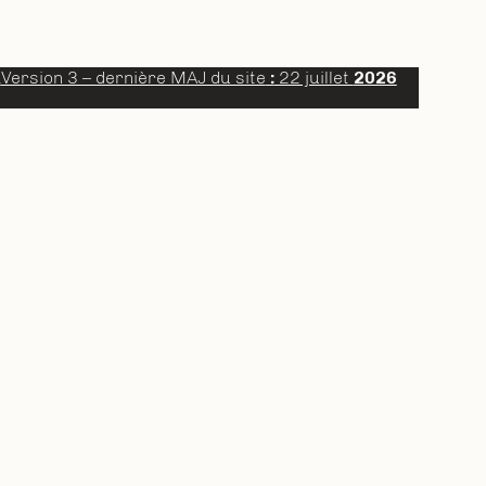
a
Version 3 – dernière MAJ du site
:
22 juillet
2026