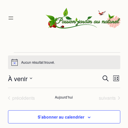
Évènements
Aucun résultat trouvé.
Notice
À venir
Rec
Na
Recherche
Liste
Sélectionnez
de
une
et
date.
Évènements
Évènements
précédents
Aujourd’hui
suivants
vu
navi
Év
S’abonner au calendrier
de