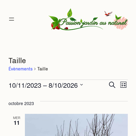
Taille
Évènements
Taille
Évènements
10/11/2023
 – 
8/10/2026
Rec
Na
Recherche
Liste
Sélectionnez
de
une
et
octobre 2023
date.
vu
navi
MER
11
Év
de