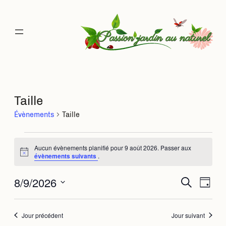
Taille
Évènements
Taille
Évènements
Aucun évènements planifié pour 9 août 2026. Passer aux
Notice
évènements suivants
.
for
8/9/2026
Rec
Na
Recherche
Jour
9
Sélectionnez
de
une
et
août
date.
Jour précédent
Jour suivant