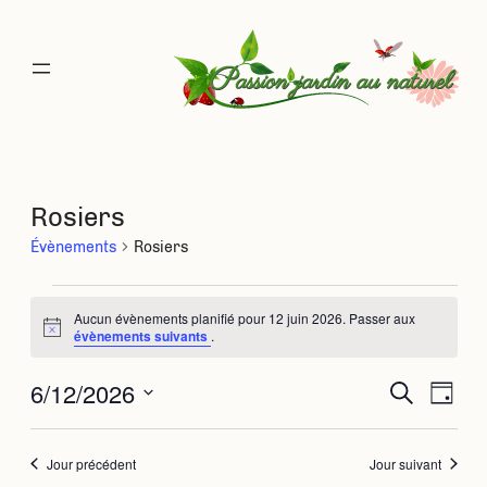
Rosiers
Évènements
Rosiers
Évènements
Aucun évènements planifié pour 12 juin 2026. Passer aux
Notice
évènements suivants
.
for
6/12/2026
Rec
Na
Recherche
Jour
12
Sélectionnez
de
une
et
juin
date.
Jour précédent
Jour suivant