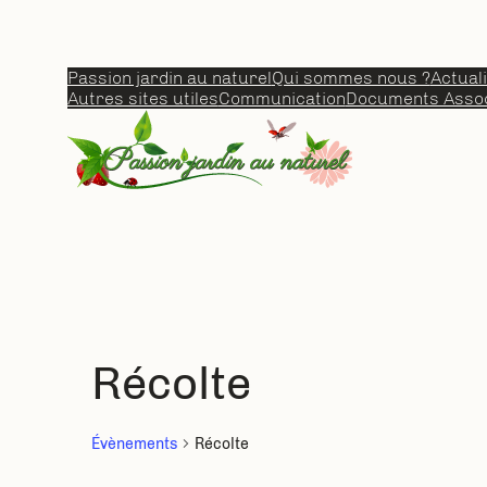
Passion jardin au naturel
Qui sommes nous ?
Actual
Autres sites utiles
Communication
Documents Assoc
Récolte
Évènements
Récolte