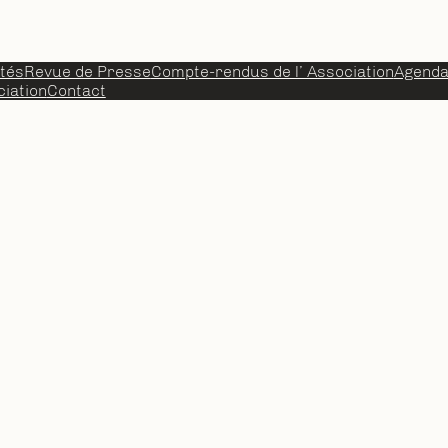
ités
Revue de Presse
Compte-rendus de l’ Association
Agend
iation
Contact