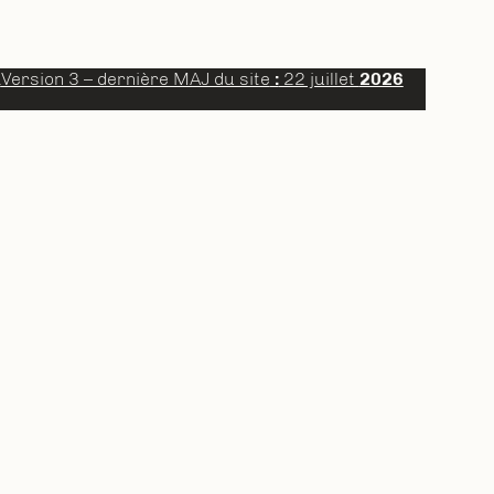
a
Version 3 – dernière MAJ du site
:
22 juillet
2026