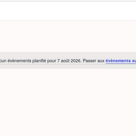
s
cun évènements planifié pour 7 août 2026. Passer aux
évènements s
Notice
s