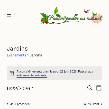
Jardins
Évènements
Jardins
Évènements
Aucun évènements planifié pour 22 juin 2026. Passer aux
Notice
évènements suivants
.
for
6/22/2026
Rec
Na
Recherche
Jour
22
Sélectionnez
de
une
et
juin
date.
Jour précédent
Jour suivant