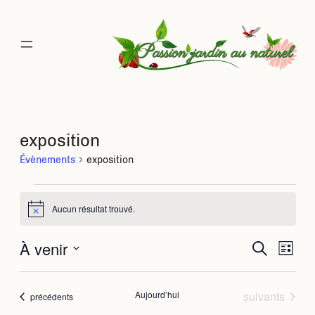
exposition
Évènements
exposition
Évènements
Aucun résultat trouvé.
Notice
À venir
Rec
Na
Recherche
Liste
Sélectionnez
de
une
et
date.
Évènements
Aujourd’hui
suivants
Évènements
précédents
vu