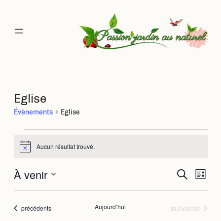
Eglise
Évènements
Eglise
Évènements
Aucun résultat trouvé.
Notice
À venir
Rec
Na
Recherche
Liste
Sélectionnez
de
une
et
date.
Évènements
Aujourd’hui
suivants
Évènements
précédents
vu