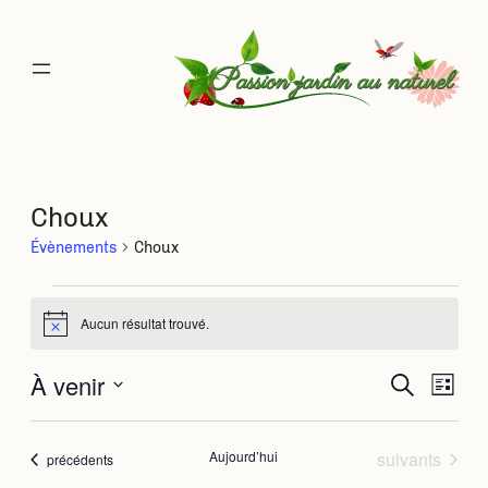
Choux
Évènements
Choux
Évènements
Aucun résultat trouvé.
Notice
À venir
Rec
Na
Recherche
Liste
Sélectionnez
de
une
et
date.
Évènements
Aujourd’hui
suivants
Évènements
précédents
vu