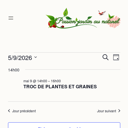
Évènements
5/9/2026
Rec
Na
Recherche
Jour
Sélectionnez
de
14h00
une
et
for
date.
vu
mai 9 @ 14h00
–
16h00
navi
TROC DE PLANTES ET GRAINES
9
Év
de
mai
Jour précédent
Jour suivant
vues
2026