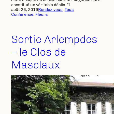
constitué un véritable déclic. Il…
août 26, 2019
Rendez-vous
, 
Tous
Conférence
, 
Fleurs
Sortie Arlempdes
– le Clos de
Masclaux