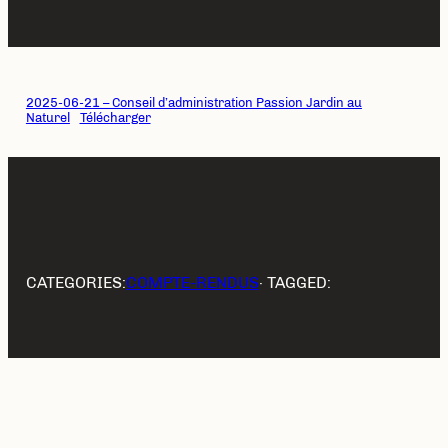
2025-06-21 – Conseil d’administration Passion Jardin au
Naturel
Télécharger
CATEGORIES:
COMPTE-RENDUS
· TAGGED:
Previous Post
Next Post