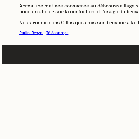
Après une matinée consacrée au débroussaillage sur
pour un atelier sur la confection et l’usage du broya
Nous remercions Gilles qui a mis son broyeur à la di
Paillis-Broyat
Télécharger
CATEGORIES:
NON CLASSÉ
· TAGGED:
Previous Post