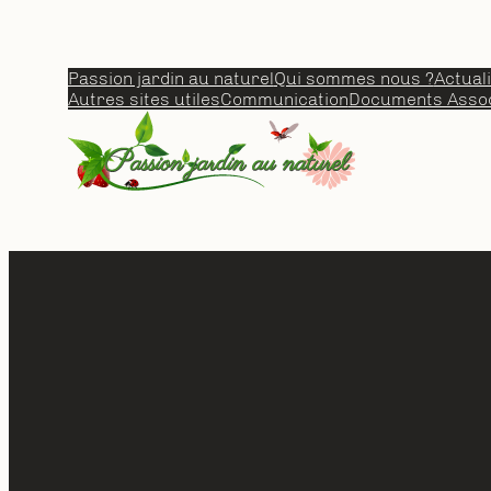
Aller
au
contenu
Passion jardin au naturel
Qui sommes nous ?
Actual
Autres sites utiles
Communication
Documents Assoc