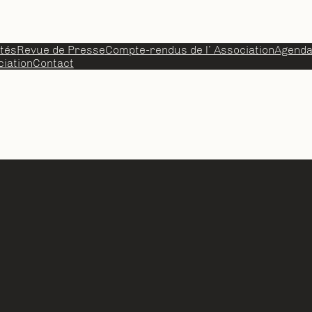
ités
Revue de Presse
Compte-rendus de l’ Association
Agend
iation
Contact