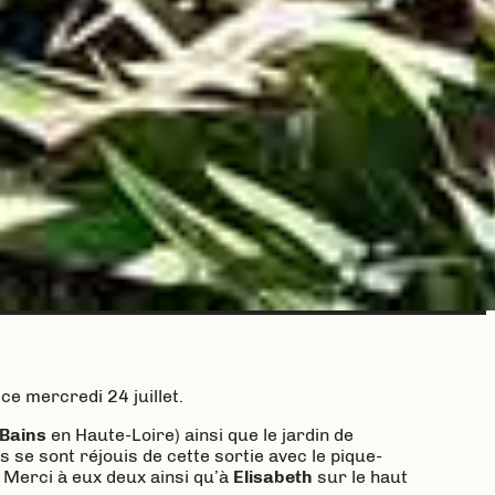
e mercredi 24 juillet.
Bains
en Haute-Loire) ainsi que le jardin de
 se sont réjouis de cette sortie avec le pique-
. Merci à eux deux ainsi qu’à
Elisabeth
sur le haut