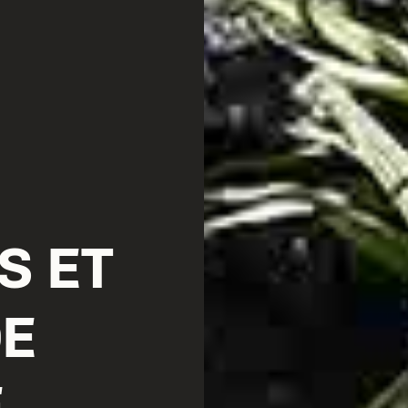
S ET
DE
E