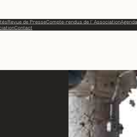
ités
Revue de Presse
Compte-rendus de l’ Association
Agend
iation
Contact