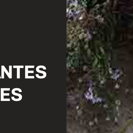
ANTES
NES