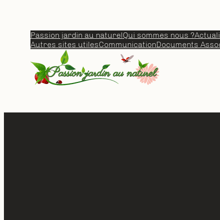
Aller
au
contenu
Passion jardin au naturel
Qui sommes nous ?
Actual
Autres sites utiles
Communication
Documents Assoc