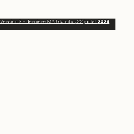
a
Version 3 – dernière MAJ du site
:
22 juillet
2026