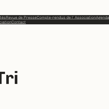
ités
Revue de Presse
Compte-rendus de l’ Association
Agend
iation
Contact
Tri