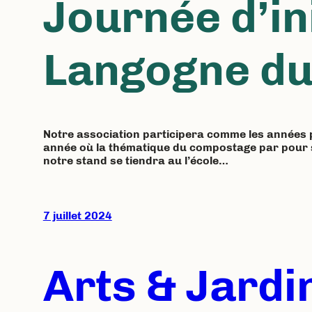
Journée d’in
Langogne du
Notre association participera comme les années p
année où la thématique du compostage par pour sen
notre stand se tiendra au l’école…
7 juillet 2024
Arts & Jardi