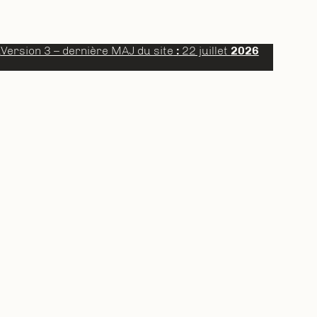
a
Version 3 – dernière MAJ du site
:
22 juillet
2026