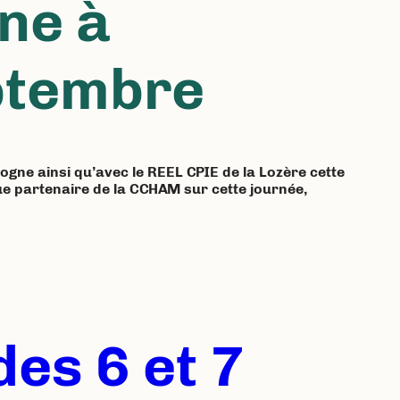
nne à
ptembre
gne ainsi qu’avec le REEL CPIE de la Lozère cette
ue partenaire de la CCHAM sur cette journée,
es 6 et 7