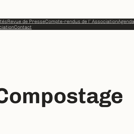
ités
Revue de Presse
Compte-rendus de l’ Association
Agend
iation
Contact
Compostage