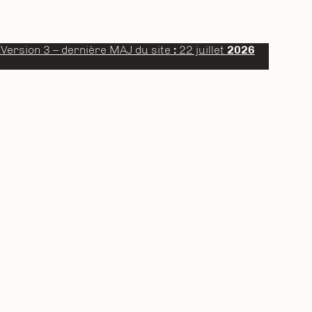
a
Version 3 – dernière MAJ du site
:
22 juillet
2026