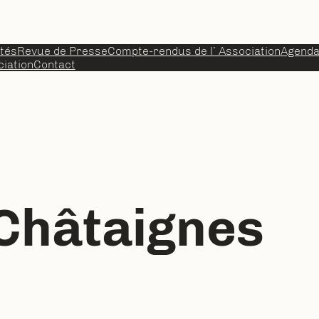
ités
Revue de Presse
Compte-rendus de l’ Association
Agend
iation
Contact
Châtaignes