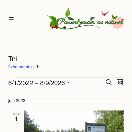
Tri
Évènements
Tri
Évènements
6/1/2022
 – 
8/9/2026
Rec
Na
Recherche
Liste
Sélectionnez
de
une
et
juin 2022
date.
vu
navi
MER
1
Év
de