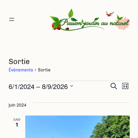
Sortie
Évènements
Sortie
Évènements
6/1/2024
 – 
8/9/2026
Rec
Na
Recherche
Liste
Sélectionnez
de
une
et
juin 2024
date.
vu
navi
SAM
1
Év
de