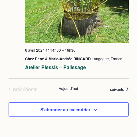
vues
Évè
6 avril 2024 @ 14h00
–
16h30
Chez René & Marie-Andrée RINGARD
Langogne, France
Atelier Plessis – Palissage
Évènements
précédents
Aujourd’hui
Évènements
suivants
S’abonner au calendrier