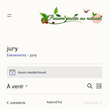
jury
Évènements
jury
Évènements
Aucun résultat trouvé.
Notice
À venir
Rec
Na
Recherche
Liste
Sélectionnez
de
une
et
date.
Évènements
Aujourd’hui
suivants
Évènements
précédents
vu