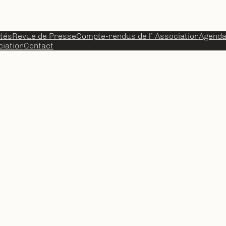
ités
Revue de Presse
Compte-rendus de l’ Association
Agend
iation
Contact