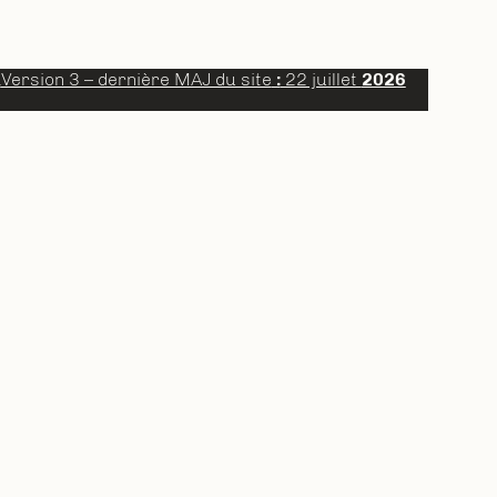
a
Version 3 – dernière MAJ du site
:
22 juillet
2026