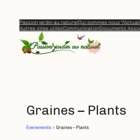
Passion jardin au naturel
Qui sommes nous ?
Actual
Autres sites utiles
Communication
Documents Assoc
Graines – Plants
Évènements
Graines – Plants