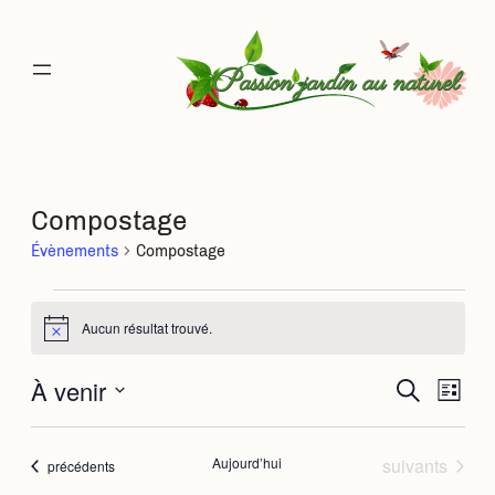
Compostage
Évènements
Compostage
Évènements
Aucun résultat trouvé.
Notice
À venir
Rec
Na
Recherche
Liste
Sélectionnez
de
une
et
date.
Évènements
Aujourd’hui
suivants
Évènements
précédents
vu