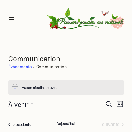
Communication
Évènements
Communication
Évènements
Aucun résultat trouvé.
Notice
À venir
Rec
Na
Recherche
Liste
Sélectionnez
de
une
et
date.
Évènements
Aujourd’hui
suivants
Évènements
précédents
vu