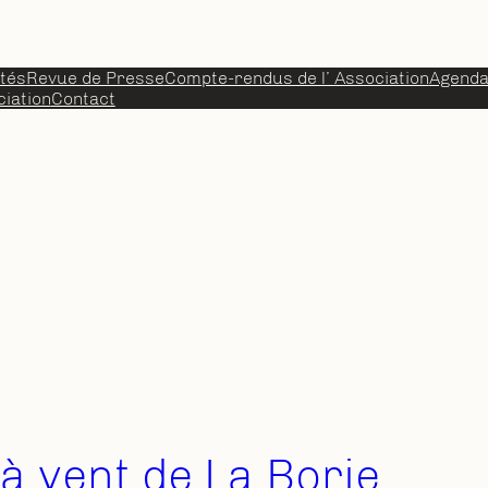
ités
Revue de Presse
Compte-rendus de l’ Association
Agend
iation
Contact
à vent de La Borie