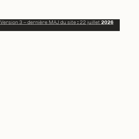
a
Version 3 – dernière MAJ du site
:
22 juillet
2026